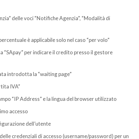
ia” delle voci “Notifiche Agenzia”, “Modalità di
percentuale è applicabile solo nel caso “per volo”
a “SApay” per indicare il credito presso il gestore
tata introdotta la “waiting page”
rtita IVA”
ampo “IP Address” e la lingua del browser utilizzato
ltimo accesso
figurazione dell’utente
o delle credenziali di accesso (username/password) per un