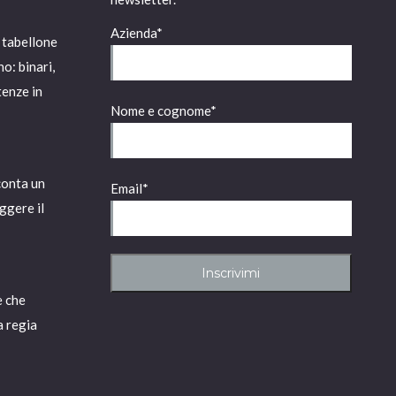
Azienda*
 tabellone
no: binari,
rtenze in
Nome e cognome*
conta un
Email*
ggere il
e che
a regia