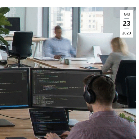
Giu
23
2023