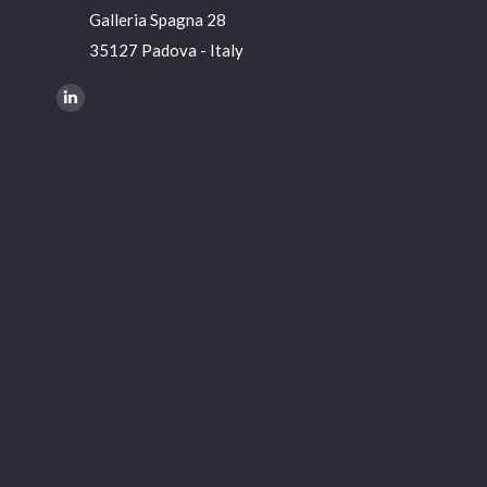
Galleria Spagna 28
35127 Padova - Italy
Ci puoi trovare su:
Linkedin
page
opens
in
new
window