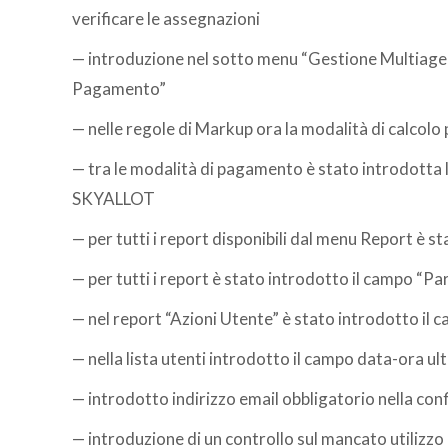
verificare le assegnazioni
— introduzione nel sotto menu “Gestione Multiagenz
Pagamento”
— nelle regole di Markup ora la modalità di calcolo 
— tra le modalità di pagamento è stato introdotta l
SKYALLOT
— per tutti i report disponibili dal menu Report è s
— per tutti i report è stato introdotto il campo “Pa
— nel report “Azioni Utente” è stato introdotto il c
— nella lista utenti introdotto il campo data-ora u
— introdotto indirizzo email obbligatorio nella con
— introduzione di un controllo sul mancato utilizz