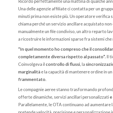
Ricordo perfettamente una mattina di qualche an
Una delle agenzie affiliate ci contatta per un gruppo
minuti prima non esiste più. Un operatore verifica 
chiama perché un servizio ancillare acquistato n
manualmente un file condiviso, un altro reparto la
a ricostruire le informazioni sparse fra sistemi ch
“In quel momento ho compreso che il consolid
completamente diversa rispetto al passato”.
Il t
Coinvolgeva il
controllo di flussi
, la
sincronizzazi
marginalità
e la capacità di mantenere ordine in un
frammentato
.
Le compagnie aeree stanno trasformando profonda
offerte dinamiche, servizi ancillari personalizzati
e
Parallelamente, le OTA continuano ad aumentare la 
pretende velocità, precisione e personalizzazione i