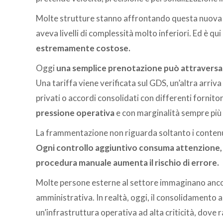
Molte strutture stanno affrontando questa nuova r
aveva livelli di complessità molto inferiori. Ed è qu
estremamente costose.
Oggi
una semplice prenotazione può attraversa
Una tariffa viene verificata sul GDS, un’altra arri
privati o accordi consolidati con differenti fornit
pressione operativa
e con marginalità sempre più s
La frammentazione non riguarda soltanto i contenut
Ogni controllo aggiuntivo consuma attenzione, 
procedura manuale aumenta il rischio di errore.
Molte persone esterne al settore immaginano ancor
amministrativa. In realtà, oggi, il consolidamento 
un’infrastruttura operativa ad alta criticità, dov