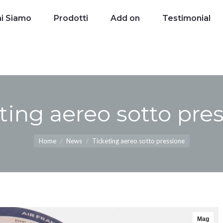
i Siamo
Chi Siamo
Prodotti
Prodotti
Add on
Add on
Testimonial
Testimonial
ting aereo sotto pre
Tu sei qui:
Home
News
Ticketing aereo sotto pressione
Mag