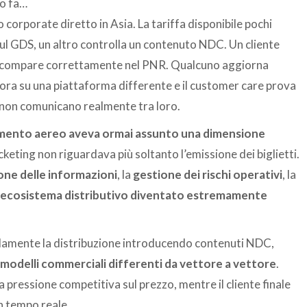
no fa…
 corporate diretto in Asia. La tariffa disponibile pochi
sul GDS, un altro controlla un contenuto NDC. Un cliente
on compare correttamente nel PNR. Qualcuno aggiorna
vora su una piattaforma differente e il customer care prova
e non comunicano realmente tra loro.
amento aereo aveva ormai assunto una dimensione
icketing non riguardava più soltanto l’emissione dei biglietti.
one delle informazioni
, la
gestione dei rischi operativi
, la
ecosistema distributivo diventato estremamente
mente la distribuzione introducendo contenuti NDC,
 modelli commerciali differenti da vettore a vettore
.
pressione competitiva sul prezzo, mentre il cliente finale
n tempo reale.