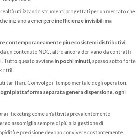
ealtà utilizzando strumenti progettati per un mercato che
i che iniziano a emergere
inefficienze invisibili ma
re contemporaneamente più ecosistemi distributivi
.
va da un contenuto NDC, altre ancora derivano da contratti
ori. Tutto questo avviene
in pochi minuti
, spesso sotto forte
ottili.
i tariffari. Coinvolge il tempo mentale degli operatori.
ogni piattaforma separata genera dispersione, ogni
a il ticketing come un’attività prevalentemente
aereo assomiglia sempre di più alla gestione di
e rapidità e precisione devono convivere costantemente.