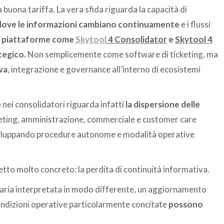
a buona tariffa. La vera sfida riguarda la capacità di
dove le informazioni cambiano continuamente
e i flussi
o
piattaforme come
Skytool
4 Consolidator
e
Skytool 4
tegico.
Non semplicemente come software di ticketing, ma
va
, integrazione e governance all’interno di ecosistemi
 nei consolidatori riguarda infatti
la dispersione delle
eting, amministrazione, commerciale e customer care
viluppando procedure autonome e modalità operative
o molto concreto: la perdita di continuità informativa.
faria interpretata in modo differente, un aggiornamento
ondizioni operative particolarmente concitate
possono