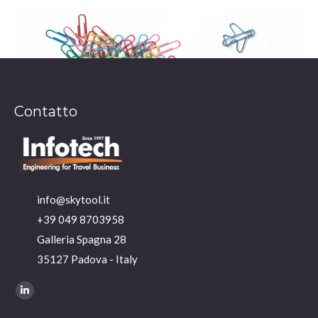
Contatto
info@skytool.it
+39 049 8703958
Galleria Spagna 28
35127 Padova - Italy
Ci puoi trovare su:
Linkedin
page